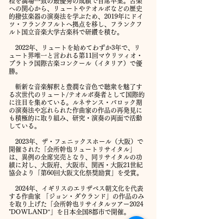
程を満場一致の最優秀の成績で首席卒業。古楽
への関心から、リュートやテオルボなどの歴史
的撥弦楽器の演奏法を学ぶため、2019年にドイ
ツ・フランクフルトへ拠点を移し、フランクフ
ルト国立音楽大学古楽科で研鑽を積む。
2022年、リュートを始めてわずか3年で、リ
ュート界唯一と言われる第11回マウリツィオ・
プラトラ国際古楽コンクール（イタリア）で優
勝。
斬新な音楽解釈と豊潤な音色で聴衆を魅了す
る次世代のリュート/テオルボ奏者として国際的
に注目を集めている。ルネサンス・バロック期
の演奏法や忘れられた作曲家の作品の再発見に
も積極的に取り組み、研究・演奏の両面で活動
している。
2023年、ザ・フェニックスホール（大阪）で
開催された「会所幹也リュートリサイタル」
は、異例の全席完売となり、同リサイタルの功
績に対し、大阪府、大阪市、関西・大阪21世紀
協会より「第60回大阪文化祭奨励賞」を受賞。
2024年、イギリスのエリザベス朝文化を代表
する作曲家 「ジョン・ダウランド」の作品のみ
を取り上げた「会所幹也リサイタルツアー2024
"DOWLAND”」を日本全国8都市で開催。