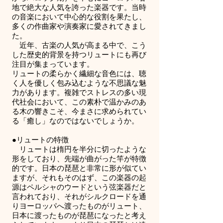
地で絶大な人気を誇った楽器です。当時
の音楽において中心的な役割を果たし、
多くの作曲家や演奏家に愛されてきまし
た。
近年、古楽の人気が高まる中で、こう
した歴史的背景を持つリュートにも再び
注目が集まっています。
リュートの柔らかく繊細な音色には、聴
く人を優しく包み込むような不思議な魅
力があります。複雑でストレスの多い現
代社会において、この素朴で温かみのあ
る木の響きこそ、今まさに求められてい
る「癒し」なのではないでしょうか。
●リュートの特徴
リュートは楕円を半分に切ったような
形をしており、先端が曲がった竿が特徴
的です。日本の琵琶と非常に形が似てい
ますが、それもそのはず、この楽器の起
源はペルシャのウードという弦楽器だと
言われており、それがシルクロードを通
りヨーロッパへ渡ったものがリュート、
日本に渡ったものが琵琶になったと考え