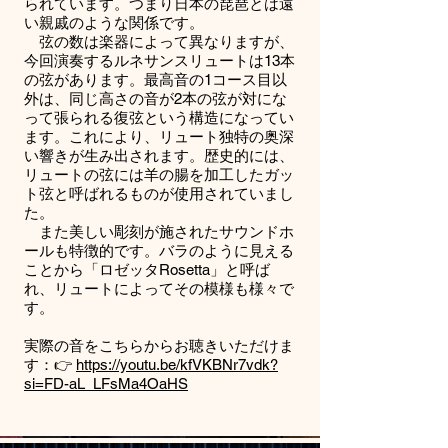
られています。つまり日本の琵琶とは遠
い親戚のような関係です。
弦の数は楽器によって異なりますが、
今回演奏するルネサンスリュートは13本
の弦があります。最高音の1コース目以
外は、同じ高さの音が2本の弦が対にな
って張られる復弦という構造になってい
ます。これにより、リュート独特の奥深
い響きが生み出されます。歴史的には、
リュートの弦には羊の腸を加工したガッ
ト弦と呼ばれるものが使用されていまし
た。
また美しい彫刻が施されたサウンドホ
ールも特徴的です。バラのように見える
ことから「ロゼッタRosetta」と呼ば
れ、リュートによってその模様も様々で
す。
実際の音をこちらからお聴きいただけま
す：👉
https://youtu.be/kfVKBNr7vdk?
si=FD-aL_LFsMa4OaHS