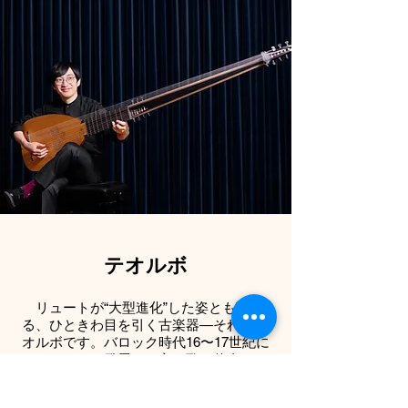
​テオルボ
リュートが“大型進化”した姿とも言え
る、ひときわ目を引く古楽器—それがテ
オルボです。バロック時代16〜17世紀に
ヨーロッパで発展し、主に歌の伴奏やオ
ーケストラでの演奏に用いられたこの楽
器は、その見た目と響きの両方におい